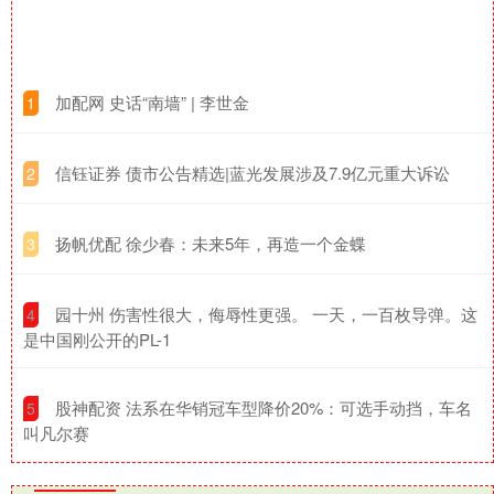
​加配网 史话“南墙” | 李世金
1
​信钰证券 债市公告精选|蓝光发展涉及7.9亿元重大诉讼
2
​扬帆优配 徐少春：未来5年，再造一个金蝶
3
​园十州 伤害性很大，侮辱性更强。 一天，一百枚导弹。这
4
是中国刚公开的PL-1
​股神配资 法系在华销冠车型降价20%：可选手动挡，车名
5
叫凡尔赛