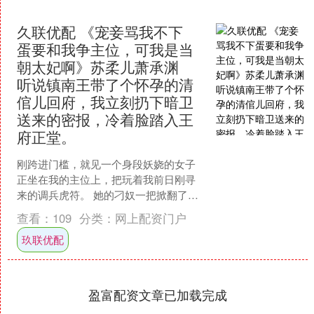
久联优配 《宠妾骂我不下
蛋要和我争主位，可我是当
朝太妃啊》苏柔儿萧承渊
听说镇南王带了个怀孕的清
倌儿回府，我立刻扔下暗卫
送来的密报，冷着脸踏入王
府正堂。
刚跨进门槛，就见一个身段妖娆的女子
正坐在我的主位上，把玩着我前日刚寻
来的调兵虎符。 她的刁奴一把掀翻了丫
鬟奉上的安胎药，指着我的鼻子大骂。
查看：
109
分类：
网上配资门户
“瞎了你们的狗眼！我....
玖联优配
盈富配资文章已加载完成