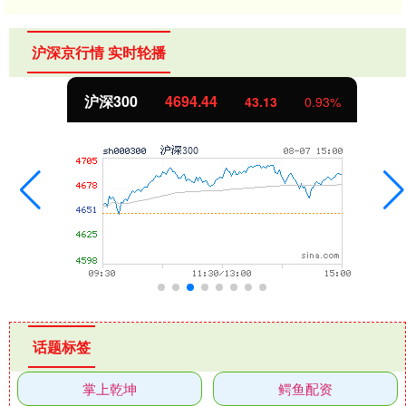
沪深京行情 实时轮播
沪深300
4694.44
43.13
0.93%
话题标签
掌上乾坤
鳄鱼配资