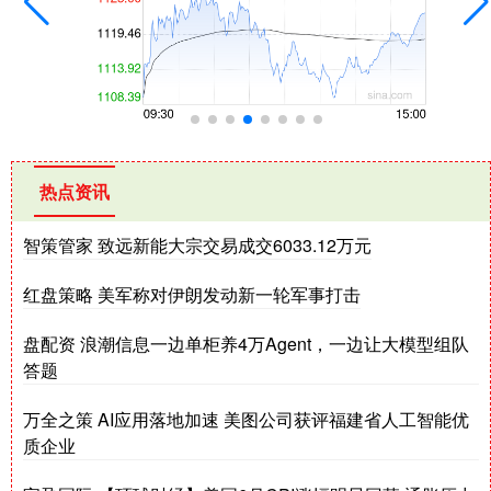
热点资讯
智策管家 致远新能大宗交易成交6033.12万元
红盘策略 美军称对伊朗发动新一轮军事打击
盘配资 浪潮信息一边单柜养4万Agent，一边让大模型组队
答题
万全之策 AI应用落地加速 美图公司获评福建省人工智能优
质企业