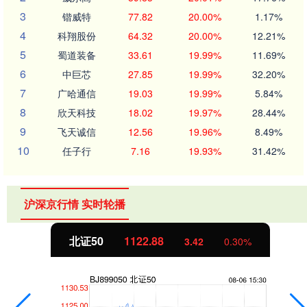
3
锴威特
77.82
20.00%
1.17%
4
科翔股份
64.32
20.00%
12.21%
5
蜀道装备
33.61
19.99%
11.69%
6
中巨芯
27.85
19.99%
32.20%
7
广哈通信
19.03
19.99%
5.84%
8
欣天科技
18.02
19.97%
28.44%
9
飞天诚信
12.56
19.96%
8.49%
10
任子行
7.16
19.93%
31.42%
沪深京行情 实时轮播
创业板指
3515.56
-19.58
-0.55%