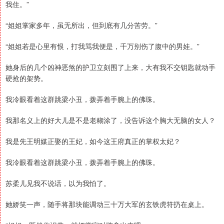
我住。”
“姐姐掌家多年，虽无所出，但到底有几分苦劳。”
“姐姐若是心里有恨，打我骂我便是，千万别伤了腹中的男娃。”
她身后的几个凶神恶煞的护卫立刻围了上来，大有我不交钥匙就动手
硬抢的架势。
我冷眼看着这群跳梁小丑，拨弄着手腕上的佛珠。
我那名义上的好大儿是不是老糊涂了，没告诉这个胸大无脑的女人？
我是先王明媒正娶的王妃，如今这王府真正的掌权太妃？
我冷眼看着这群跳梁小丑，拨弄着手腕上的佛珠。
苏柔儿见我不说话，以为我怕了。
她娇笑一声，随手将那块能调动三十万大军的玄铁虎符扔在桌上。