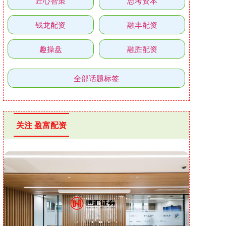
匠心智策
思考资本
钱龙配资
融丰配资
趣操盘
融胜配资
全部话题标签
关注 盈富配资