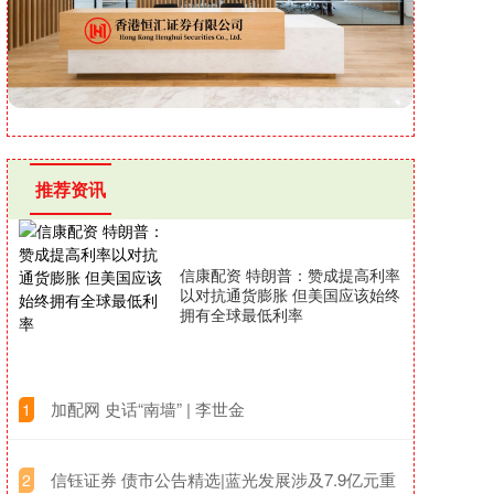
推荐资讯
信康配资 特朗普：赞成提高利率
以对抗通货膨胀 但美国应该始终
拥有全球最低利率
​加配网 史话“南墙” | 李世金
1
​信钰证券 债市公告精选|蓝光发展涉及7.9亿元重
2