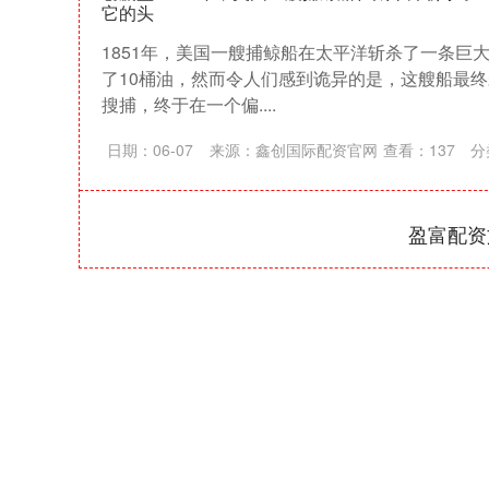
它的头
1851年，美国一艘捕鲸船在太平洋斩杀了一条巨
了10桶油，然而令人们感到诡异的是，这艘船最
搜捕，终于在一个偏....
日期：06-07
来源：鑫创国际配资官网
查看：
137
分
盈富配资
上证指数
3940.04
164.40
2.13%
39.68