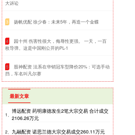
大诉讼
​扬帆优配 徐少春：未来5年，再造一个金蝶
3
​园十州 伤害性很大，侮辱性更强。 一天，一百
4
枚导弹。这是中国刚公开的PL-1
​股神配资 法系在华销冠车型降价20%：可选手动
5
挡，车名叫凡尔赛
最新文章
博远配资 药明康德发生2笔大宗交易 合计成交
1、
2106.26万元
九融配资 诺思兰德大宗交易成交260.11万元
2、