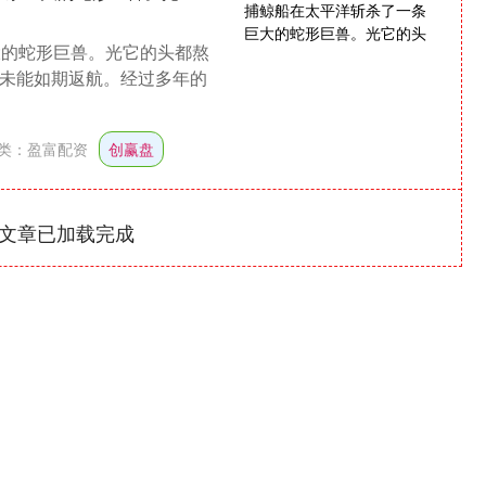
大的蛇形巨兽。光它的头都熬
终未能如期返航。经过多年的
类：
盈富配资
创赢盘
文章已加载完成
深证成指
14311.01
1.02%
200.89
1.42%