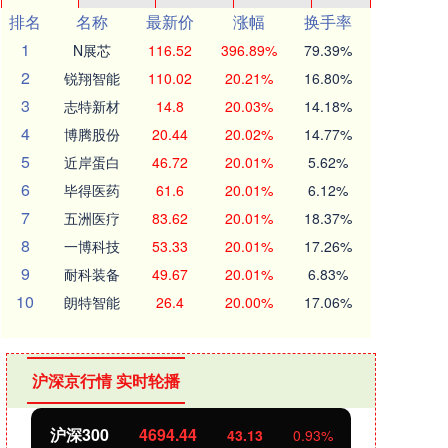
排名
名称
最新价
涨幅
换手率
1
N展芯
116.52
396.89%
79.39%
2
锐翔智能
110.02
20.21%
16.80%
3
志特新材
14.8
20.03%
14.18%
4
博腾股份
20.44
20.02%
14.77%
5
近岸蛋白
46.72
20.01%
5.62%
6
毕得医药
61.6
20.01%
6.12%
7
五洲医疗
83.62
20.01%
18.37%
8
一博科技
53.33
20.01%
17.26%
9
耐科装备
49.67
20.01%
6.83%
10
朗特智能
26.4
20.00%
17.06%
沪深京行情 实时轮播
沪深300
4694.44
北证
43.13
0.93%