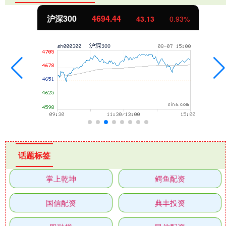
沪深300
4694.44
43.13
0.93%
话题标签
掌上乾坤
鳄鱼配资
国信配资
典丰投资