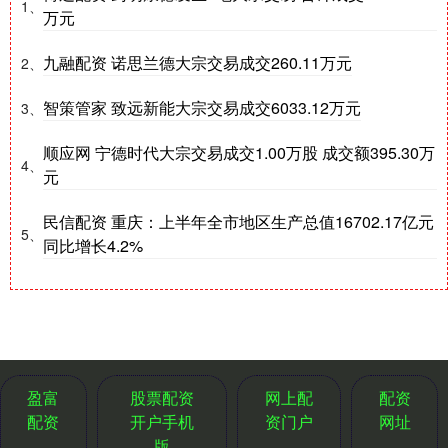
1、
万元
九融配资 诺思兰德大宗交易成交260.11万元
2、
智策管家 致远新能大宗交易成交6033.12万元
3、
顺应网 宁德时代大宗交易成交1.00万股 成交额395.30万
4、
元
民信配资 重庆：上半年全市地区生产总值16702.17亿元
5、
同比增长4.2%
盈富
股票配资
网上配
配资
配资
开户手机
资门户
网址
版