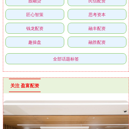
股融贷
民信配资
匠心智策
思考资本
钱龙配资
融丰配资
趣操盘
融胜配资
全部话题标签
关注 盈富配资