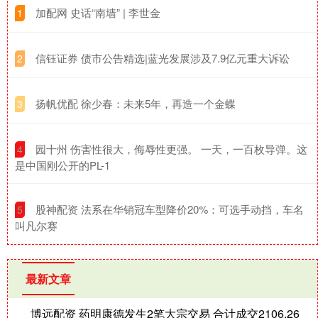
​加配网 史话“南墙” | 李世金
1
​信钰证券 债市公告精选|蓝光发展涉及7.9亿元重大诉讼
2
​扬帆优配 徐少春：未来5年，再造一个金蝶
3
​园十州 伤害性很大，侮辱性更强。 一天，一百枚导弹。这
4
是中国刚公开的PL-1
​股神配资 法系在华销冠车型降价20%：可选手动挡，车名
5
叫凡尔赛
最新文章
博远配资 药明康德发生2笔大宗交易 合计成交2106.26