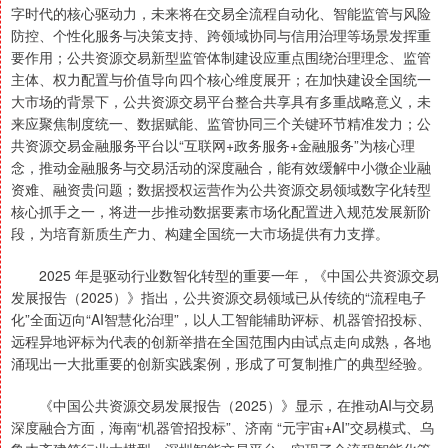
字时代的核心驱动力，未来将在交易全流程自动化、智能监管与风险
防控、个性化服务与决策支持、跨领域协同与信用治理等场景发挥重
要作用；公共资源交易新型监管体制建设应重点围绕治理理念、监管
主体、权力配置与价值导向四个核心维度展开；在加快建设全国统一
大市场的背景下，公共资源交易平台整合共享具有多重战略意义，未
来应聚焦制度统一、数据赋能、监管协同三个关键环节精准发力；公
共资源交易金融服务平台以“互联网+政务服务+金融服务”为核心理
念，推动金融服务与交易活动的深度融合，能有效缓解中小微企业融
资难、融资贵问题；数据授权运营作为公共资源交易领域数字化转型
核心抓手之一，将进一步推动数据要素市场化配置进入规范发展新阶
段，为培育新质生产力、构建全国统一大市场提供有力支撑。
2025 年是驱动行业数智化转型的重要一年，《中国公共资源交易
发展报告（2025）》指出，公共资源交易领域已从传统的“流程电子
化”全面迈向“AI智慧化治理”，以人工智能辅助评标、机器管招投标、
远程异地评标为代表的创新举措在全国范围内由试点走向成熟，各地
涌现出一大批重要的创新实践案例，形成了可复制推广的典型经验。
《中国公共资源交易发展报告（2025）》显示，在推动AI与交易
深度融合方面，海南“机器管招投标”、济南 “元宇宙+AI”交易模式、乌