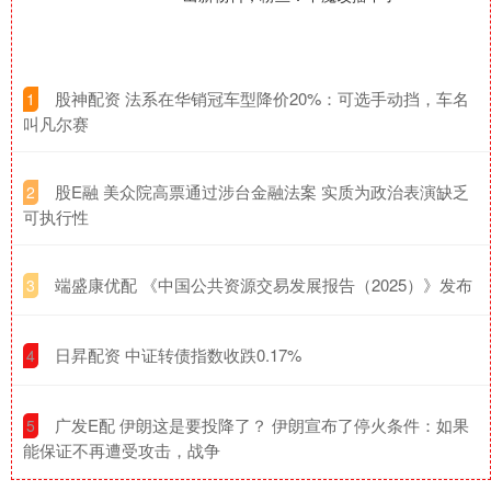
​股神配资 法系在华销冠车型降价20%：可选手动挡，车名
1
叫凡尔赛
​股E融 美众院高票通过涉台金融法案 实质为政治表演缺乏
2
可执行性
​端盛康优配 《中国公共资源交易发展报告（2025）》发布
3
​日昇配资 中证转债指数收跌0.17%
4
​广发E配 伊朗这是要投降了？ 伊朗宣布了停火条件：如果
5
能保证不再遭受攻击，战争