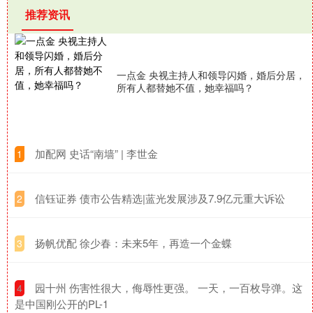
推荐资讯
一点金 央视主持人和领导闪婚，婚后分居，
所有人都替她不值，她幸福吗？
​加配网 史话“南墙” | 李世金
1
​信钰证券 债市公告精选|蓝光发展涉及7.9亿元重大诉讼
2
​扬帆优配 徐少春：未来5年，再造一个金蝶
3
​园十州 伤害性很大，侮辱性更强。 一天，一百枚导弹。这
4
是中国刚公开的PL-1