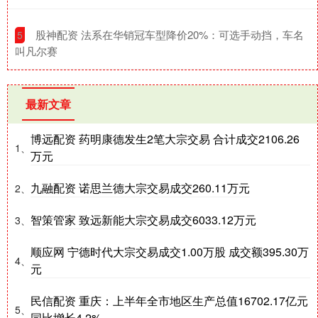
​股神配资 法系在华销冠车型降价20%：可选手动挡，车名
5
叫凡尔赛
最新文章
博远配资 药明康德发生2笔大宗交易 合计成交2106.26
1、
万元
九融配资 诺思兰德大宗交易成交260.11万元
2、
智策管家 致远新能大宗交易成交6033.12万元
3、
顺应网 宁德时代大宗交易成交1.00万股 成交额395.30万
4、
元
民信配资 重庆：上半年全市地区生产总值16702.17亿元
5、
同比增长4.2%