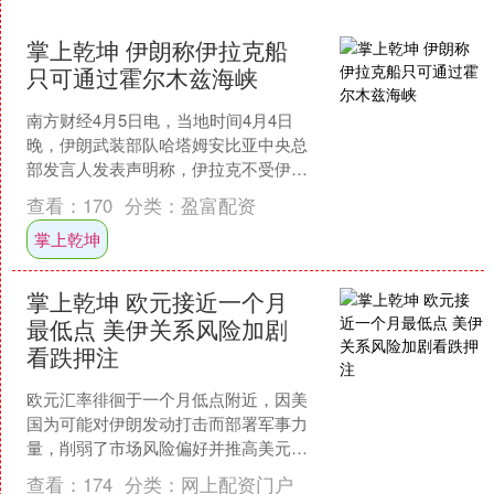
掌上乾坤 伊朗称伊拉克船
只可通过霍尔木兹海峡
南方财经4月5日电，当地时间4月4日
晚，伊朗武装部队哈塔姆安比亚中央总
部发言人发表声明称，伊拉克不受伊朗
在霍尔木兹海峡实施的任何限制措施，
查看：
170
分类：
盈富配资
限制措施仅适用于“敌对....
掌上乾坤
掌上乾坤 欧元接近一个月
最低点 美伊关系风险加剧
看跌押注
欧元汇率徘徊于一个月低点附近，因美
国为可能对伊朗发动打击而部署军事力
量，削弱了市场风险偏好并推高美元。
本周欧元已下跌约0.8%，创下三个月来
查看：
174
分类：
网上配资门户