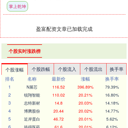
最差表现，并势将在....
掌上乾坤
盈富配资文章已加载完成
个股实时涨跌榜
个股跌幅
个股流入
个股流出
换手率
个股涨幅
排名
名称
最新价
涨幅
换手率
1
N展芯
116.52
396.89%
79.39%
2
锐翔智能
110.02
20.21%
16.80%
3
志特新材
14.8
20.03%
14.18%
4
博腾股份
20.44
20.02%
14.77%
5
近岸蛋白
46.72
20.01%
5.62%
6
毕得医药
61.6
20.01%
6.12%