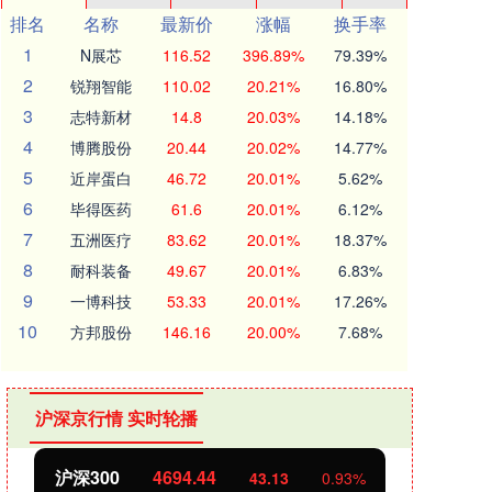
排名
名称
最新价
涨幅
换手率
1
N展芯
116.52
396.89%
79.39%
2
锐翔智能
110.02
20.21%
16.80%
3
志特新材
14.8
20.03%
14.18%
4
博腾股份
20.44
20.02%
14.77%
5
近岸蛋白
46.72
20.01%
5.62%
6
毕得医药
61.6
20.01%
6.12%
7
五洲医疗
83.62
20.01%
18.37%
8
耐科装备
49.67
20.01%
6.83%
9
一博科技
53.33
20.01%
17.26%
10
方邦股份
146.16
20.00%
7.68%
沪深京行情 实时轮播
沪深300
4694.44
北证
43.13
0.93%