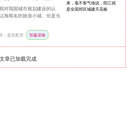
我对我国城市规划建设的认
以海闻名的旅游小城。但是当
类：
盈富配资
智赢策略
文章已加载完成
深证成指
14311.01
1.02%
200.89
1.42%