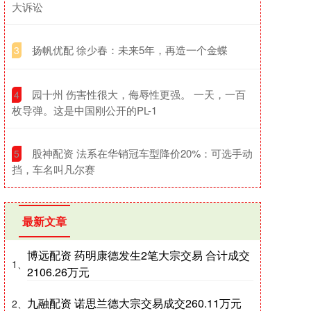
大诉讼
​扬帆优配 徐少春：未来5年，再造一个金蝶
3
​园十州 伤害性很大，侮辱性更强。 一天，一百
4
枚导弹。这是中国刚公开的PL-1
​股神配资 法系在华销冠车型降价20%：可选手动
5
挡，车名叫凡尔赛
最新文章
博远配资 药明康德发生2笔大宗交易 合计成交
1、
2106.26万元
九融配资 诺思兰德大宗交易成交260.11万元
2、