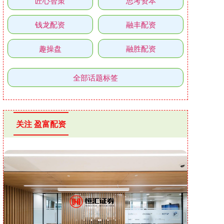
匠心智策
思考资本
钱龙配资
融丰配资
趣操盘
融胜配资
全部话题标签
关注 盈富配资