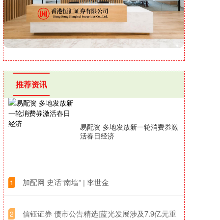
推荐资讯
易配资 多地发放新一轮消费券激
活春日经济
​加配网 史话“南墙” | 李世金
1
​信钰证券 债市公告精选|蓝光发展涉及7.9亿元重
2