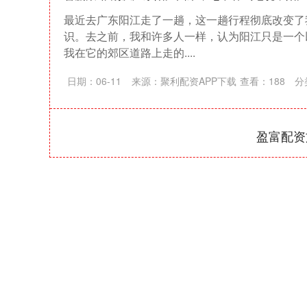
最近去广东阳江走了一趟，这一趟行程彻底改变了
识。去之前，我和许多人一样，认为阳江只是一个
我在它的郊区道路上走的....
日期：06-11
来源：聚利配资APP下载
查看：
188
分
盈富配资
上证指数
3940.04
164.40
2.13%
39.68