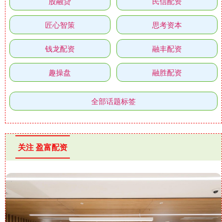
股融贷
民信配资
匠心智策
思考资本
钱龙配资
融丰配资
趣操盘
融胜配资
全部话题标签
关注 盈富配资