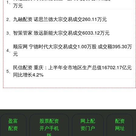
1、
万元
九融配资 诺思兰德大宗交易成交260.11万元
2、
智策管家 致远新能大宗交易成交6033.12万元
3、
顺应网 宁德时代大宗交易成交1.00万股 成交额395.30万
4、
元
民信配资 重庆：上半年全市地区生产总值16702.17亿元
5、
同比增长4.2%
盈富
股票配资
网上配
配资
配资
开户手机
资门户
网址
版