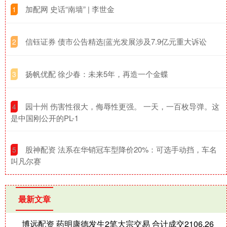
​加配网 史话“南墙” | 李世金
1
​信钰证券 债市公告精选|蓝光发展涉及7.9亿元重大诉讼
2
​扬帆优配 徐少春：未来5年，再造一个金蝶
3
​园十州 伤害性很大，侮辱性更强。 一天，一百枚导弹。这
4
是中国刚公开的PL-1
​股神配资 法系在华销冠车型降价20%：可选手动挡，车名
5
叫凡尔赛
最新文章
博远配资 药明康德发生2笔大宗交易 合计成交2106.26