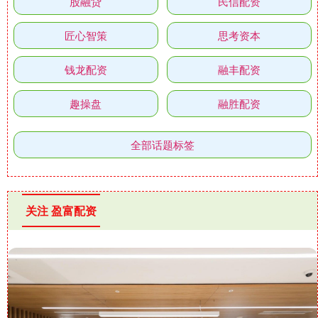
股融贷
民信配资
匠心智策
思考资本
钱龙配资
融丰配资
趣操盘
融胜配资
全部话题标签
关注 盈富配资