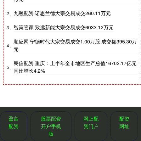
九融配资 诺思兰德大宗交易成交260.11万元
2、
智策管家 致远新能大宗交易成交6033.12万元
3、
顺应网 宁德时代大宗交易成交1.00万股 成交额395.30万
4、
元
民信配资 重庆：上半年全市地区生产总值16702.17亿元
5、
同比增长4.2%
盈富
股票配资
网上配
配资
配资
开户手机
资门户
网址
版