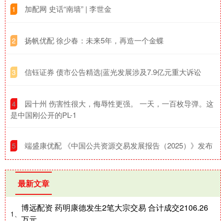
​加配网 史话“南墙” | 李世金
1
​扬帆优配 徐少春：未来5年，再造一个金蝶
2
​信钰证券 债市公告精选|蓝光发展涉及7.9亿元重大诉讼
3
​园十州 伤害性很大，侮辱性更强。 一天，一百枚导弹。这
4
是中国刚公开的PL-1
​端盛康优配 《中国公共资源交易发展报告（2025）》发布
5
最新文章
博远配资 药明康德发生2笔大宗交易 合计成交2106.26
1、
万元