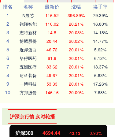
排名
名称
最新价
涨幅
换手率
1
N展芯
116.52
396.89%
79.39%
2
锐翔智能
110.02
20.21%
16.80%
3
志特新材
14.8
20.03%
14.18%
4
博腾股份
20.44
20.02%
14.77%
5
近岸蛋白
46.72
20.01%
5.62%
6
毕得医药
61.6
20.01%
6.12%
7
五洲医疗
83.62
20.01%
18.37%
8
耐科装备
49.67
20.01%
6.83%
9
一博科技
53.33
20.01%
17.26%
10
方邦股份
146.16
20.00%
7.68%
沪深京行情 实时轮播
沪深300
4694.44
北证
43.13
0.93%