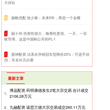
大诉讼
​扬帆优配 徐少春：未来5年，再造一个金蝶
3
​园十州 伤害性很大，侮辱性更强。 一天，一百
4
枚导弹。这是中国刚公开的PL-1
​股神配资 法系在华销冠车型降价20%：可选手动
5
挡，车名叫凡尔赛
最新文章
博远配资 药明康德发生2笔大宗交易 合计成交
1、
2106.26万元
九融配资 诺思兰德大宗交易成交260.11万元
2、