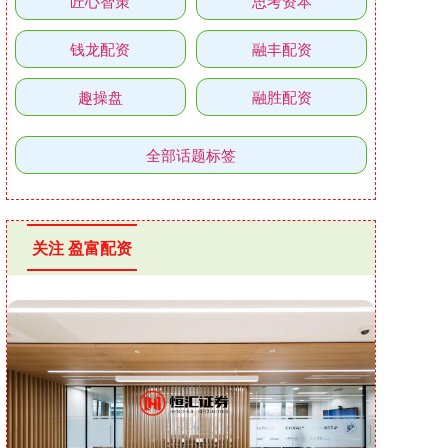
匠心智策
思考资本
钱龙配资
融丰配资
趣操盘
融胜配资
全部话题标签
关注 盈富配资