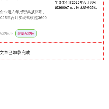
体企业进入年报密集披露期。
25年合计实现营收超3600
配资网址
聚赢配资网
文章已加载完成
深证成指
14311.01
1.02%
200.89
1.42%