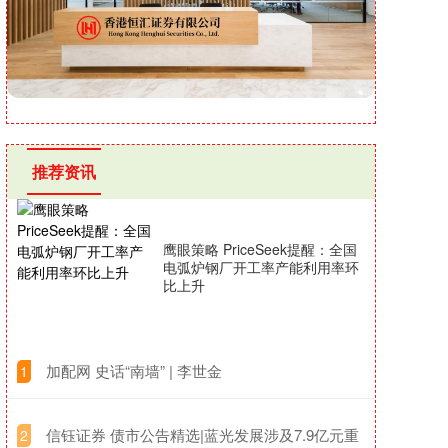
推荐资讯
鹰眼策略 PriceSeek提醒：全国
电弧炉钢厂开工率产能利用率环
比上升
​加配网 史话“南墙” | 李世金
1
​信钰证券 债市公告精选|蓝光发展涉及7.9亿元重
2