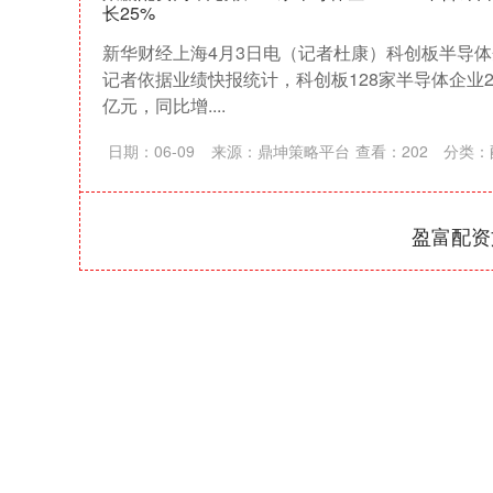
长25%
新华财经上海4月3日电（记者杜康）科创板半导
记者依据业绩快报统计，科创板128家半导体企业20
亿元，同比增....
日期：06-09
来源：鼎坤策略平台
查看：
202
分类：
盈富配资
上证指数
3940.04
164.40
2.13%
39.68