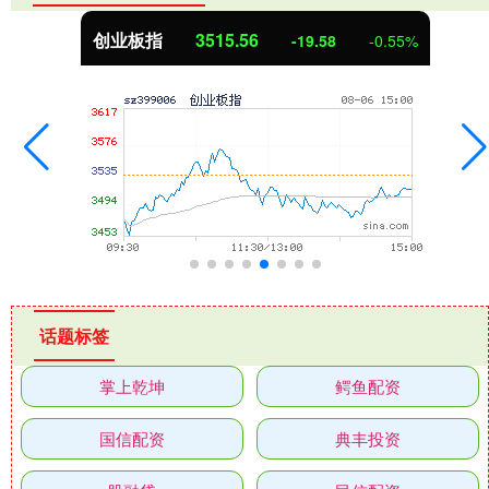
创业板指
3515.56
-19.58
-0.55%
话题标签
掌上乾坤
鳄鱼配资
国信配资
典丰投资