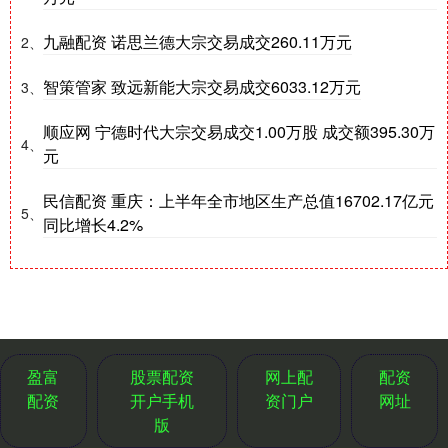
九融配资 诺思兰德大宗交易成交260.11万元
2、
智策管家 致远新能大宗交易成交6033.12万元
3、
顺应网 宁德时代大宗交易成交1.00万股 成交额395.30万
4、
元
民信配资 重庆：上半年全市地区生产总值16702.17亿元
5、
同比增长4.2%
盈富
股票配资
网上配
配资
配资
开户手机
资门户
网址
版