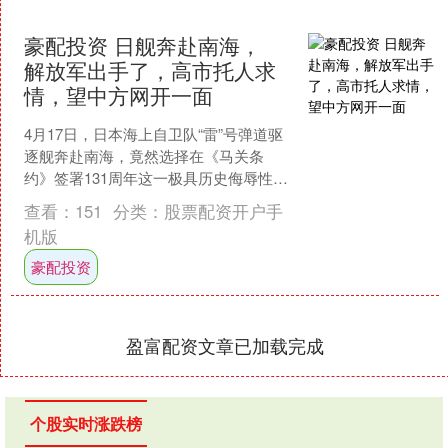
豪配投资 日舰奔赴南海，
解放军出手了，高市托人求
情，望中方网开一面
4月17日，日本海上自卫队“雷”号弹道驱
逐舰奔赴南海，竟然选择在《马关条
约》签署131周年这一极具历史侮辱性的
特殊节点，擅闯台湾海峡，公然为“台
查看：
151
分类：
股票配资开户手
独”势力撑腰打气....
机版
豪配投资
盈富配资文章已加载完成
个股实时涨跌榜