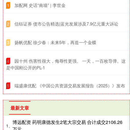
​加配网 史话“南墙” | 李世金
1
​信钰证券 债市公告精选|蓝光发展涉及7.9亿元重大诉讼
2
​扬帆优配 徐少春：未来5年，再造一个金蝶
3
​园十州 伤害性很大，侮辱性更强。 一天，一百枚导弹。这
4
是中国刚公开的PL-1
​端盛康优配 《中国公共资源交易发展报告（2025）》发布
5
最新文章
博远配资 药明康德发生2笔大宗交易 合计成交2106.26
1、
万元