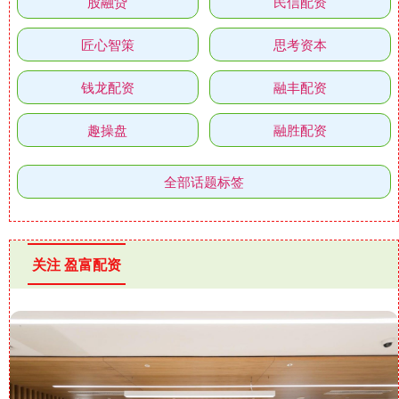
股融贷
民信配资
匠心智策
思考资本
钱龙配资
融丰配资
趣操盘
融胜配资
全部话题标签
关注 盈富配资