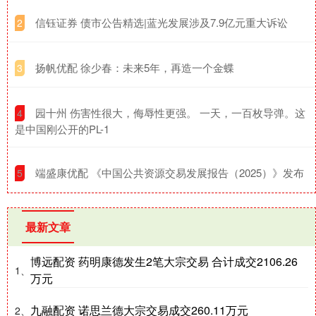
​信钰证券 债市公告精选|蓝光发展涉及7.9亿元重大诉讼
2
​扬帆优配 徐少春：未来5年，再造一个金蝶
3
​园十州 伤害性很大，侮辱性更强。 一天，一百枚导弹。这
4
是中国刚公开的PL-1
​端盛康优配 《中国公共资源交易发展报告（2025）》发布
5
最新文章
博远配资 药明康德发生2笔大宗交易 合计成交2106.26
1、
万元
九融配资 诺思兰德大宗交易成交260.11万元
2、