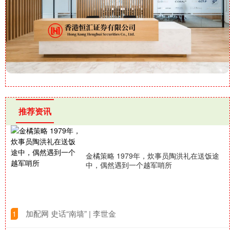
推荐资讯
金橘策略 1979年，炊事员陶洪礼在送饭途
中，偶然遇到一个越军哨所
​加配网 史话“南墙” | 李世金
1