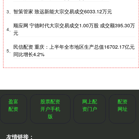
智策管家 致远新能大宗交易成交6033.12万元
3、
顺应网 宁德时代大宗交易成交1.00万股 成交额395.30万
4、
元
民信配资 重庆：上半年全市地区生产总值16702.17亿元
5、
同比增长4.2%
盈富
股票配资
网上配
配资
配资
开户手机
资门户
网址
版
友情链接：