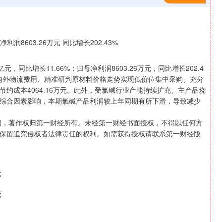
，同比增长11.66%；归母净利润8603.26万元，同比增长202.4
内外物流费用、精准研判原材料价格走势实现低价位集中采购、充分
约成本4064.16万元。此外，受氯碱行业产能持续扩充、主产品烧
综合因素影响，本期氯碱产品利润较上年同期有所下滑，导致减少
创，著作权归第一财经所有。未经第一财经书面授权，不得以任何方
保留追究侵权者法律责任的权利。如需获得授权请联系第一财经版
元
元
北证50
1134.24
0.93%
11.37
1.01%