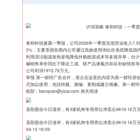
泰和科技披露一季报，公司2026年一季度实现营业收入7.3亿元
3%，主要系报告期内公司通过高效使用询比价系统降低国
利用清洁能源发热发电降低外购能源成本等多措并举，合计节
碱销售单价同比下降近三成、联产品液氯仍存在补贴情形等
公司利润1972.76万元。
举报 第一财经广告合作，请点击这里此内容为第一财经原
式加以使用，包括转载、摘编、复制或建立镜像。第一财经
权部：banquan@yicai.com 相关阅读
圣阳股份今日涨停，有3家机构专用席位净卖出9619.16万
圣阳股份今日涨停，有3家机构专用席位净卖出9619.16万
04-15 16:59
沪深300
4694.44
200.89
1.42%
43.13