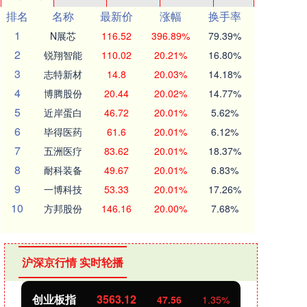
排名
名称
最新价
涨幅
换手率
1
N展芯
116.52
396.89%
79.39%
2
锐翔智能
110.02
20.21%
16.80%
3
志特新材
14.8
20.03%
14.18%
4
博腾股份
20.44
20.02%
14.77%
5
近岸蛋白
46.72
20.01%
5.62%
6
毕得医药
61.6
20.01%
6.12%
7
五洲医疗
83.62
20.01%
18.37%
8
耐科装备
49.67
20.01%
6.83%
9
一博科技
53.33
20.01%
17.26%
10
方邦股份
146.16
20.00%
7.68%
沪深京行情 实时轮播
创业板指
3563.12
基金
47.56
1.35%