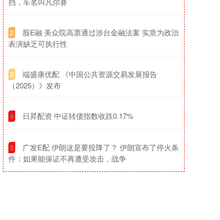
挡，车名叫凡尔赛
​股E融 美众院高票通过涉台金融法案 实质为政治
2
表演缺乏可执行性
​端盛康优配 《中国公共资源交易发展报告
3
（2025）》发布
​日昇配资 中证转债指数收跌0.17%
4
​广发E配 伊朗这是要投降了？ 伊朗宣布了停火条
5
件：如果能保证不再遭受攻击，战争