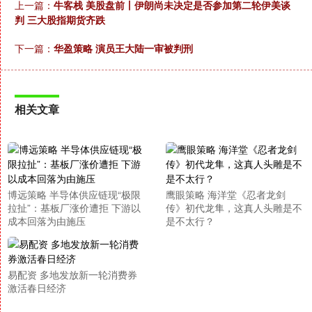
上一篇：
牛客栈 美股盘前丨伊朗尚未决定是否参加第二轮伊美谈
判 三大股指期货齐跌
下一篇：
华盈策略 演员王大陆一审被判刑
相关文章
博远策略 半导体供应链现“极限
鹰眼策略 海洋堂《忍者龙剑
拉扯”：基板厂涨价遭拒 下游以
传》初代龙隼，这真人头雕是不
成本回落为由施压
是不太行？
易配资 多地发放新一轮消费券
激活春日经济