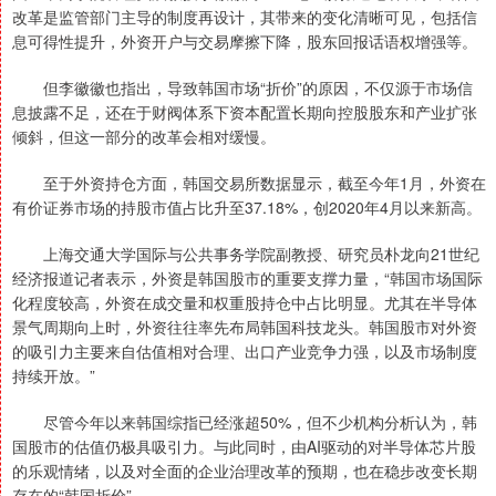
改革是监管部门主导的制度再设计，其带来的变化清晰可见，包括信
息可得性提升，外资开户与交易摩擦下降，股东回报话语权增强等。
但李徽徽也指出，导致韩国市场“折价”的原因，不仅源于市场信
息披露不足，还在于财阀体系下资本配置长期向控股股东和产业扩张
倾斜，但这一部分的改革会相对缓慢。
至于外资持仓方面，韩国交易所数据显示，截至今年1月，外资在
有价证券市场的持股市值占比升至37.18%，创2020年4月以来新高。
上海交通大学国际与公共事务学院副教授、研究员朴龙向21世纪
经济报道记者表示，外资是韩国股市的重要支撑力量，“韩国市场国际
化程度较高，外资在成交量和权重股持仓中占比明显。尤其在半导体
景气周期向上时，外资往往率先布局韩国科技龙头。韩国股市对外资
的吸引力主要来自估值相对合理、出口产业竞争力强，以及市场制度
持续开放。”
尽管今年以来韩国综指已经涨超50%，但不少机构分析认为，韩
国股市的估值仍极具吸引力。与此同时，由AI驱动的对半导体芯片股
的乐观情绪，以及对全面的企业治理改革的预期，也在稳步改变长期
存在的“韩国折价”。