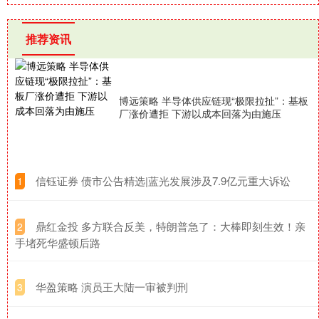
推荐资讯
博远策略 半导体供应链现“极限拉扯”：基板
厂涨价遭拒 下游以成本回落为由施压
​信钰证券 债市公告精选|蓝光发展涉及7.9亿元重大诉讼
1
​鼎红金投 多方联合反美，特朗普急了：大棒即刻生效！亲
2
手堵死华盛顿后路
​华盈策略 演员王大陆一审被判刑
3