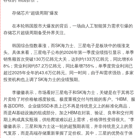
存储芯片“超级周期”爆发
在本轮韩国股市大爆发的背后，一场由人工智能算力需求引爆的
存储芯片超级周期备受外界关注。
韩国综合指数暴涨，而SK海力士、三星电子是板块中的领涨龙
头。具体来看，三星电子公布的2026年第一季度业绩指引显示，单季
销售额首次突破130万亿韩元大关，达到约133万亿韩元，同比增长6
8%；营业利润约57.2万亿韩元，同比暴增755%，单季度营业利润已
超过2025年全年的43.6万亿韩元。同一时间，由于AI需求强劲，多家
投资机构也上调了SK海力士的业绩预期。
李徽徽表示，市场看好三星电子和SK海力士，关键是在于其将芯
片卖给了对价格敏感度较低、极度重视交付与性能的客户。“HBM、服
务器DDR5、企业级SSD本质上已不再是传统意义上的标准化商品，
而是AI基础设施的组成部分。加之HBM在封装、验证、良率和交付周
期上构成真实瓶颈，供给爬坡难以赶上需求，价格弹性变得很大。”李
徽徽表示，三星和海力士这一轮的超预期表现，并非传统意义上的景
气复苏，而是高端存储重新掌握了定价权。其中，三星的优势在于体