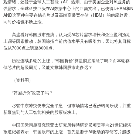
观情绪，还源于全球人工智能（AI）热潮。由于美国企业对AI业务的
强需求，全球科技巨头在AI数据中心上的巨额支出，已使得DRAM和N
AND这两种主要存储芯片以及高端高带宽存储（HBM）的供应趋紧，
同时价格也不断上涨。
高盛看好韩国股市走势，认为受AI芯片需求增长和企业盈利预期
上调等因素推动，韩国综指当前估值水平具有吸引力，因此将其目标
位从7000点上调至8000点。
历经连续多轮的上涨，“韩国折价”算是彻底消除了吗？而本轮存
储芯片的超级周期，又能支撑韩国股市走多远？
（资料图）
“韩国折价”改变了吗？
尽管中东冲突仍未完全平息，但市场情绪已逐步转向乐观，并重
新聚焦到与人工智能相关的股票板块上。
中国国际问题研究院亚太研究所特聘研究员项昊宇向21世纪经济
报道记者表示，韩国股市的上涨，首先是源于AI驱动的存储芯片超级