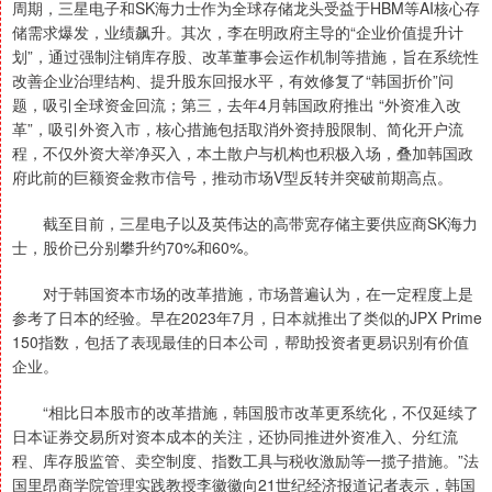
周期，三星电子和SK海力士作为全球存储龙头受益于HBM等AI核心存
储需求爆发，业绩飙升。其次，李在明政府主导的“企业价值提升计
划”，通过强制注销库存股、改革董事会运作机制等措施，旨在系统性
改善企业治理结构、提升股东回报水平，有效修复了“韩国折价”问
题，吸引全球资金回流；第三，去年4月韩国政府推出 “外资准入改
革”，吸引外资入市，核心措施包括取消外资持股限制、简化开户流
程，不仅外资大举净买入，本土散户与机构也积极入场，叠加韩国政
府此前的巨额资金救市信号，推动市场V型反转并突破前期高点。
截至目前，三星电子以及英伟达的高带宽存储主要供应商SK海力
士，股价已分别攀升约70%和60%。
对于韩国资本市场的改革措施，市场普遍认为，在一定程度上是
参考了日本的经验。早在2023年7月，日本就推出了类似的JPX Prime
150指数，包括了表现最佳的日本公司，帮助投资者更易识别有价值
企业。
“相比日本股市的改革措施，韩国股市改革更系统化，不仅延续了
日本证券交易所对资本成本的关注，还协同推进外资准入、分红流
程、库存股监管、卖空制度、指数工具与税收激励等一揽子措施。”法
国里昂商学院管理实践教授李徽徽向21世纪经济报道记者表示，韩国