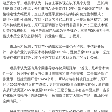
超历史水平。项昊宇认为，转变主要体现在以下几个方面：一是长期
战略协议成为主流，云厂商与AI企业签订3-5年供货协议锁定产能，价
格稳定性大幅提升，企业从追逐季度价格波动转向稳定盈利模式；二
是行业周期性减弱，存储正趋近芯片代工行业，呈现出价格稳定、利
润率持续提升特征，原厂更强调投资纪律而非盲目扩产；三是技术驱
动替代规模驱动，HBM等高端产品成为竞争核心，三星与SK海力士凭
借技术壁垒获取超额利润，行业集中度进一步提升。
市场分析预测，存储产业的供应紧平衡仍会持续。中信证券预
计，存储产业的供不应求将持续至2027年，涨价贯穿2026全年，坚定
看好存储产业趋势，核心推荐存储原厂及贴近原厂的设计公司。
项昊宇认为还有几个因素导致存储周期延续，“首先，是AI需求韧
性十足，数据中心建设与边缘计算部署将维持高需求；二是供给端扩
张受限，新建晶圆厂需18-24个月，HBM封装材料被日企垄断，原厂
经历2023年低谷后扩产谨慎，更注重盈利质量而非规模扩张，新产能
实质释放需至2027年底至2028年；三是价格上涨有基本面支撑，当前
存储价格涨幅与供需缺口匹配，长期协议锁定大部分产能，市场炒作
空间有限。”
虽然受访专家普遍认为，目前存储芯片价格仍在上涨，加之韩国