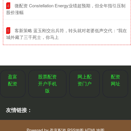
​微配资 Constellation Energy业绩超预期，但全年指引压制
4
股价涨幅
​客新策略 蓝玉刚交出兵符，转头就对老婆低声交代：“我在
5
城外藏了三千死士，你马上
盈富
股票配资
网上配
配资
配资
开户手机
资门户
网址
版
友情链接：
Powered by
盈富配资
RSS地图
HTML地图