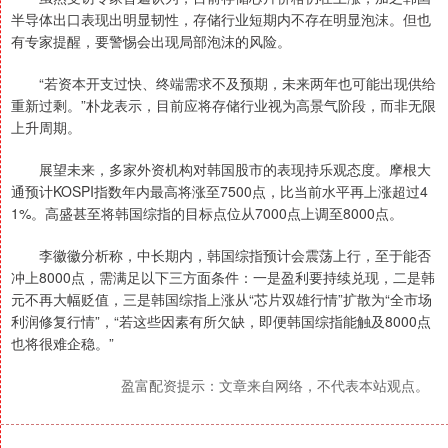
半导体出口表现出明显韧性，存储行业短期内不存在明显泡沫。但也
有专家提醒，要警惕会出现局部泡沫的风险。
“若资本开支过快、终端需求不及预期，未来两年也可能出现供给
重新过剩。”朴龙表示，目前应将存储行业视为高景气阶段，而非无限
上升周期。
展望未来，多家外资机构对韩国股市的表现持乐观态度。摩根大
通预计KOSPI指数年内最高将涨至7500点，比当前水平再上涨超过4
1%。高盛甚至将韩国综指的目标点位从7000点上调至8000点。
李徽徽分析称，中长期内，韩国综指预计会震荡上行，至于能否
冲上8000点，需满足以下三方面条件：一是盈利要持续兑现，二是韩
元不再大幅贬值，三是韩国综指上涨从“芯片双雄行情”扩散为“全市场
利润修复行情”，“若这些因素有所欠缺，即便韩国综指能触及8000点
也将很难企稳。”
盈富配资提示：文章来自网络，不代表本站观点。