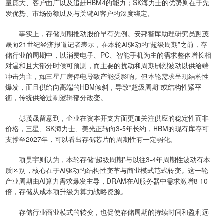
量庞大、客户面广以及追赶HBM4的能力；SK海力士的优势则在于先
发优势、市场份额以及与关键AI客户的深度绑定。
事实上，存储周期推动股价早有先例。安邦智库助理研究员彭茂
晟向21世纪经济报道记者表示，在本轮AI驱动的“超级周期”之前，存
储行业的周期中，以消费电子、PC、智能手机为主的需求整体增长相
对温和且大部分时候可预测，而主要的扰动和周期剧烈波动以供给端
冲击为主，如三星厂房停电导致产能受影响。但本轮需求呈现结构性
爆发，而且供给向高端的HBM倾斜，导致“超级周期”或结构性紧平
衡，传统供给过剩逻辑部分改变。
彭茂晟留意到，企业在资本开支方面更加关注供应的稳定性而非
价格，三星、SK海力士、美光正转向3-5年长约，HBM的现有库存可
支撑至2027年，可以看出存储芯片的周期性有一定弱化。
项昊宇则认为，本轮存储“超级周期”与以往3-4年周期性波动有本
质区别，核心在于AI驱动的结构性变革与商业模式范式转变。这一轮
产业周期由AI算力需求爆发主导，DRAM在AI服务器中需求激增8-10
倍，存储从成本项升级为算力战略资源。
存储行业商业模式的转变，也促使存储周期的持续时间和盈利远