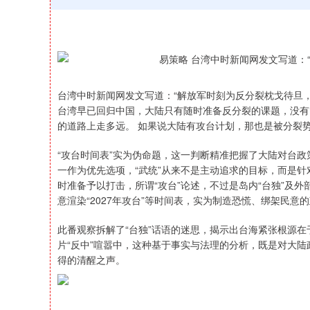
台湾中时新闻网发文写道：“解放军时刻为反分裂枕戈待旦，
台湾早已回归中国，大陆只有随时准备反分裂的课题，没有
的道路上走多远。 如果说大陆有攻台计划，那也是被分裂势
“攻台时间表”实为伪命题，这一判断精准把握了大陆对台
一作为优先选项，“武统”从来不是主动追求的目标，而是针
时准备予以打击，所谓“攻台”论述，不过是岛内“台独”及外
意渲染“2027年攻台”等时间表，实为制造恐慌、绑架民意
此番观察拆解了“台独”话语的迷思，揭示出台海紧张根源在
片“反中”喧嚣中，这种基于事实与法理的分析，既是对大
得的清醒之声。
深证成指
14069.12
1.93
0.05%
-75.08