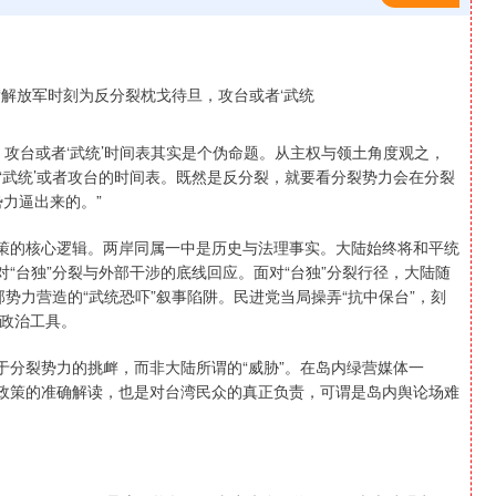
攻台或者‘武统’时间表其实是个伪命题。从主权与领土角度观之，
‘武统’或者攻台的时间表。既然是反分裂，就要看分裂势力会在分裂
力逼出来的。”
政策的核心逻辑。两岸同属一中是历史与法理事实。大陆始终将和平统
对“台独”分裂与外部干涉的底线回应。面对“台独”分裂行径，大陆随
部势力营造的“武统恐吓”叙事陷阱。民进党当局操弄“抗中保台”，刻
的政治工具。
于分裂势力的挑衅，而非大陆所谓的“威胁”。在岛内绿营媒体一
陆政策的准确解读，也是对台湾民众的真正负责，可谓是岛内舆论场难
沪深300
4634.35
-0.53%
-23.81
-0.51%