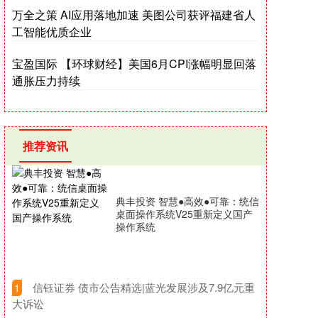
万全之策 AI应用落地加速 美图公司获评福建省人
工智能优质企业
宝盈国际 【环球财经】美国6月CPI涨幅明显回落
通胀压力持续
推荐资讯
典丰投资 智慧●高效●可靠：统信
桌面操作系统V25重新定义国产
操作系统
​信钰证券 债市公告精选|蓝光发展涉及7.9亿元重
1
大诉讼