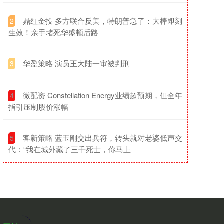
​鼎红金投 多方联合反美，特朗普急了：大棒即刻
2
生效！亲手堵死华盛顿后路
​华盈策略 演员王大陆一审被判刑
3
​微配资 Constellation Energy业绩超预期，但全年
4
指引压制股价涨幅
​客新策略 蓝玉刚交出兵符，转头就对老婆低声交
5
代：“我在城外藏了三千死士，你马上