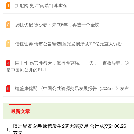
​加配网 史话“南墙” | 李世金
1
​扬帆优配 徐少春：未来5年，再造一个金蝶
2
​信钰证券 债市公告精选|蓝光发展涉及7.9亿元重大诉讼
3
​园十州 伤害性很大，侮辱性更强。 一天，一百枚导弹。这
4
是中国刚公开的PL-1
​端盛康优配 《中国公共资源交易发展报告（2025）》发布
5
最新文章
博远配资 药明康德发生2笔大宗交易 合计成交2106.26
1、
万元