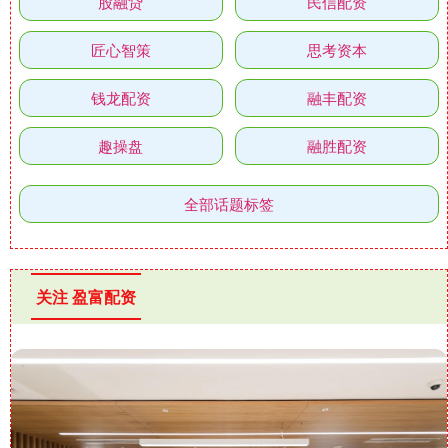
股融贷
民信配资
匠心智策
思考资本
钱龙配资
融丰配资
趣操盘
融胜配资
全部话题标签
关注 盈富配资