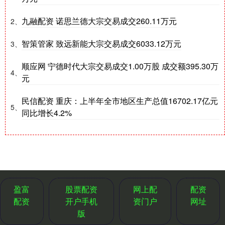
九融配资 诺思兰德大宗交易成交260.11万元
2、
智策管家 致远新能大宗交易成交6033.12万元
3、
顺应网 宁德时代大宗交易成交1.00万股 成交额395.30万
4、
元
民信配资 重庆：上半年全市地区生产总值16702.17亿元
5、
同比增长4.2%
盈富
股票配资
网上配
配资
配资
开户手机
资门户
网址
版