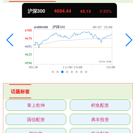
沪深300
4694.44
43.13
0.93%
话题标签
掌上乾坤
鳄鱼配资
国信配资
典丰投资