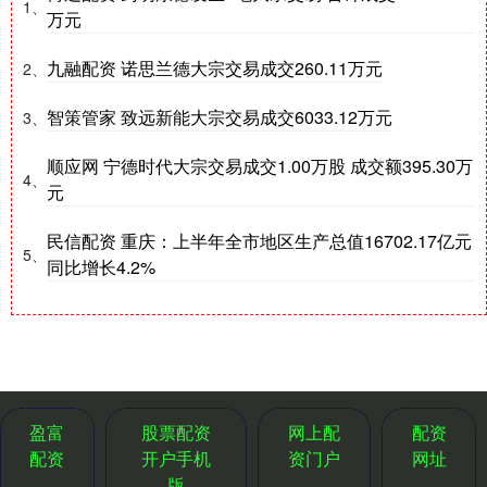
1、
万元
九融配资 诺思兰德大宗交易成交260.11万元
2、
智策管家 致远新能大宗交易成交6033.12万元
3、
顺应网 宁德时代大宗交易成交1.00万股 成交额395.30万
4、
元
民信配资 重庆：上半年全市地区生产总值16702.17亿元
5、
同比增长4.2%
盈富
股票配资
网上配
配资
配资
开户手机
资门户
网址
版