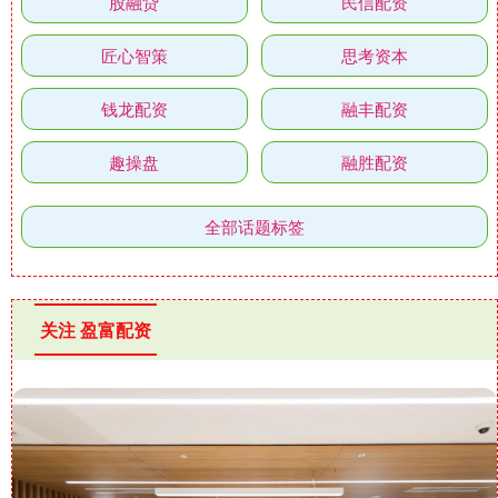
股融贷
民信配资
匠心智策
思考资本
钱龙配资
融丰配资
趣操盘
融胜配资
全部话题标签
关注 盈富配资