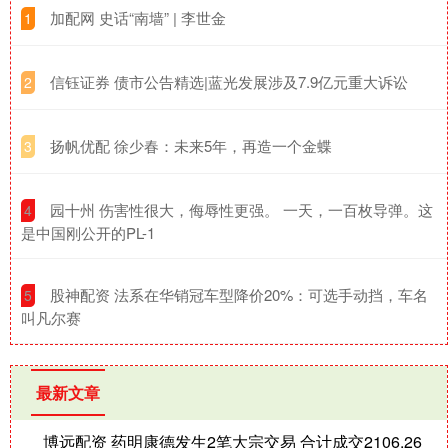
​加配网 史话“南墙” | 李世金
1
​信钰证券 债市公告精选|蓝光发展涉及7.9亿元重大诉讼
2
​扬帆优配 徐少春：未来5年，再造一个金蝶
3
​园十州 伤害性很大，侮辱性更强。 一天，一百枚导弹。这
4
是中国刚公开的PL-1
​股神配资 法系在华销冠车型降价20%：可选手动挡，车名
5
叫凡尔赛
最新文章
博远配资 药明康德发生2笔大宗交易 合计成交2106.26