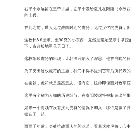
右半个永远留在皇帝手里，左半个发给驻扎在阳陵（今陕西
的士兵。
在此之前，世人见过战国时期的虎符，见过汉代的虎符，但
这枚长8.9厘米、重90克的小东西，竟然是秦始皇亲手掌
下，奇迹般地重见天日了。
这枚阳陵虎符的出现，让郭沫若陷入了深思。他在当晚的日
为了突出这枚虎符的主题，我们不得不提到它背后所代表的
在秦朝，虎符就是最高意志。没有它，统帅即便面对敌军压
这里有个鲜为人知的历史细节。在秦阳陵虎符被制造出的那
如果一个将领在没有接到虎符的情况下调兵，哪怕是赢了胜仗
锁在了一起。
而两千年后，身处抗战重庆的郭沫若，看着这枚虎符，心中