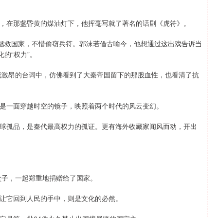
，在那盏昏黄的煤油灯下，他挥毫写就了著名的话剧《虎符》。
了拯救国家，不惜偷窃兵符。郭沫若借古喻今，他想通过这出戏告诉当
的“权力”。
慷慨激昂的台词中，仿佛看到了大秦帝国留下的那股血性，也看清了抗
是一面穿越时空的镜子，映照着两个时代的风云变幻。
球孤品，是秦代最高权力的孤证。更有海外收藏家闻风而动，开出
盒子，一起郑重地捐赠给了国家。
让它回到人民的手中，则是文化的必然。