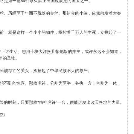
它是第一批64件永久禁止出国境展览的国宝之一。
发丝、历经两千年而不脱落的金丝。那错金的小篆，依然散发着大秦
前，就是这样一个小小的物件，掌控着千万人的生死，支撑起了一
地摊上讨生活、想用十块大洋换几顿饱饭的摊主，或许永远不会知道，
年的圣物。
民族存亡的关头，捡拾起了中华民族不灭的尊严。
想不到的惊喜。那枚虎符，分则为两半，各执一方；合则为一体，
险的时刻，只要那枚“精神虎符”一合，便能迸发出改天换地的力量。
究》