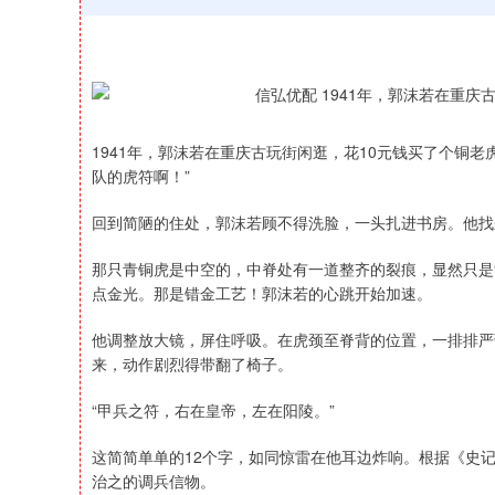
1941年，郭沫若在重庆古玩街闲逛，花10元钱买了个铜
队的虎符啊！”
回到简陋的住处，郭沫若顾不得洗脸，一头扎进书房。他找
那只青铜虎是中空的，中脊处有一道整齐的裂痕，显然只是
点金光。那是错金工艺！郭沫若的心跳开始加速。
他调整放大镜，屏住呼吸。在虎颈至脊背的位置，一排排严
来，动作剧烈得带翻了椅子。
“甲兵之符，右在皇帝，左在阳陵。”
这简简单单的12个字，如同惊雷在他耳边炸响。根据《史
治之的调兵信物。
深证成指
14110.12
21.92
0.57%
-34.08