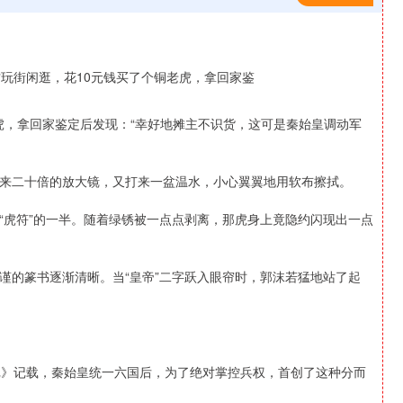
老虎，拿回家鉴定后发现：“幸好地摊主不识货，这可是秦始皇调动军
来二十倍的放大镜，又打来一盆温水，小心翼翼地用软布擦拭。
“虎符”的一半。随着绿锈被一点点剥离，那虎身上竟隐约闪现出一点
谨的篆书逐渐清晰。当“皇帝”二字跃入眼帘时，郭沫若猛地站了起
记》记载，秦始皇统一六国后，为了绝对掌控兵权，首创了这种分而
沪深300
4651.31
-0.24%
-6.85
-0.15%