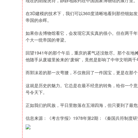
现在的阳陵虎符，静静地陈列在中国国家博物馆的展厅里。
在3D建模的技术下，我们可以360度清晰地看到那些细如
帝国的余晖。
如果你去博物馆看它，会发现它其实真的很小。但在两千年
个大一统帝国的脊梁。
回望1941年的那个午后，重庆的雾气还没散尽。那个在
他随手从废墟里捡来的“废铜”，竟然是影响了中华文明两千
而郭沫若的那一次弯腰，不仅救回了一件国宝，更是在那个
这就是历史的魅力。它总是在最不经意的转角，给你一个意
号令天下。
正如我们的民族，平日里散落在五湖四海，但只要到了最危
信息来源：《考古学报》1978年第2期：《秦国兵符制度研