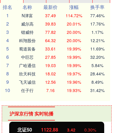
排名
名称
最新价
涨幅
换手率
1
N津富
37.49
114.72%
77.46%
2
威尔高
39.83
20.01%
17.76%
3
锴威特
77.82
20.00%
1.17%
4
科翔股份
64.32
20.00%
12.21%
5
蜀道装备
33.61
19.99%
11.69%
6
中巨芯
27.85
19.99%
32.20%
7
广哈通信
19.03
19.99%
5.84%
8
欣天科技
18.02
19.97%
28.44%
9
飞天诚信
12.56
19.96%
8.49%
10
任子行
7.16
19.93%
31.42%
沪深京行情 实时轮播
北证50
1122.88
创业
3.42
0.30%