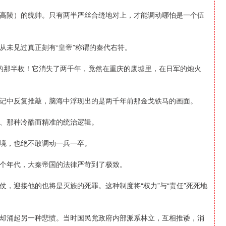
高陵）的统帅。只有两半严丝合缝地对上，才能调动哪怕是一个伍
从未见过真正刻有“皇帝”称谓的秦代右符。
控的那半枚！它消失了两千年，竟然在重庆的废墟里，在日军的炮火
记中反复推敲，脑海中浮现出的是两千年前那金戈铁马的画面。
、那种冷酷而精准的统治逻辑。
境，也绝不敢调动一兵一卒。
个年代，大秦帝国的法律严苛到了极致。
，迎接他的也将是灭族的死罪。这种制度将“权力”与“责任”死死地
却涌起另一种悲愤。当时国民党政府内部派系林立，互相推诿，消