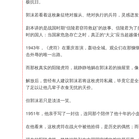
极抗日。
郭沫若看着这枚象征绝对服从、绝对执行的兵符，灵感迸发
剧本讲的是战国时期“信陵君窃符救赵”的故事。信陵君为
时的国人：当国家危急存亡之时，真正的“大义”应当超越僵化
1943年，《虎符》在重庆首演，轰动全城。观众们在那
击外辱的唯一出路。
而那枚真实的阳陵虎符，就静静地躺在郭沫若的抽屉里，像
解放后，曾经有人建议郭沫若将这枚虎符私藏，毕竟它是全
了足以让他几辈子衣食无忧的天价。
但郭沫若只是淡淡一笑。
1951年，他亲手写了一封信，连同那个陪伴了他十年的小
在他看来，这枚虎符在战火中被他拾得，是历史的偶然；而