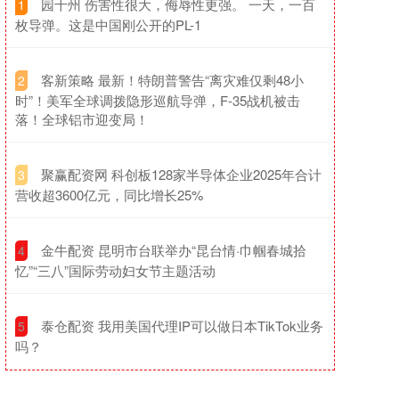
​园十州 伤害性很大，侮辱性更强。 一天，一百
1
枚导弹。这是中国刚公开的PL-1
​客新策略 最新！特朗普警告“离灾难仅剩48小
2
时”！美军全球调拨隐形巡航导弹，F-35战机被击
落！全球铝市迎变局！
​聚赢配资网 科创板128家半导体企业2025年合计
3
营收超3600亿元，同比增长25%
​金牛配资 昆明市台联举办“昆台情·巾帼春城拾
4
忆”“三八”国际劳动妇女节主题活动
​泰仓配资 我用美国代理IP可以做日本TikTok业务
5
吗？